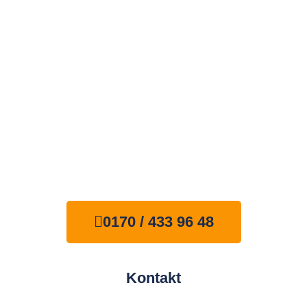
Lassen Sie sich individuell von
unseren fachkundigen
Mitarbeitern beraten.
0170 / 433 96 48
Kontakt